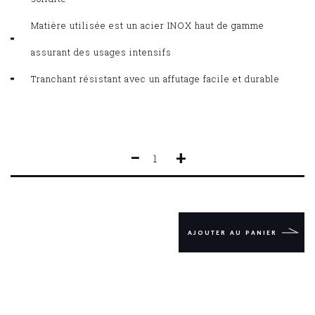
Matière utilisée est un acier INOX haut de gamme
assurant des usages intensifs
Tranchant résistant avec un affutage facile et durable
−
+
QUANTITÉ
DE
JAMBON
FORGÉ
IDEAL
30
AJOUTER AU PANIER
CM
POM