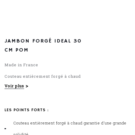
120.10
€
JAMBON FORGÉ IDEAL 30
CM POM
Made in France
Couteau entièrement forgé à chaud
Voir plus
Manche riveté en POM
LES POINTS FORTS :
Couteau entièrement forgé à chaud garantie d’une grande
solidité