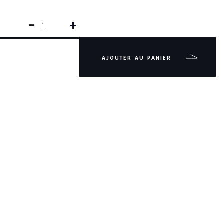
−
+
QUANTITÉ
DE
TARTINEUR
DROIT
AJOUTER AU PANIER
LAME
FORGÉE
COULEUR
JAUNE