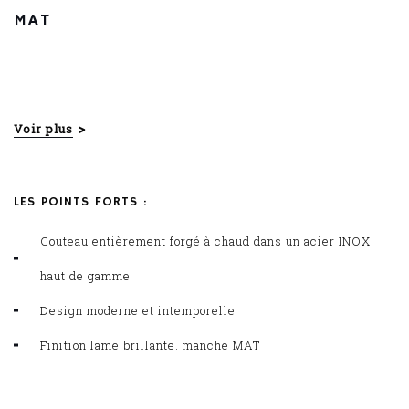
MAT
Couteau de Table LE THIERS@
Made in France
Voir plus
Couteau entièrement forgé à chaud
LES POINTS FORTS :
Couteau entièrement forgé à chaud dans un acier INOX
haut de gamme
Design moderne et intemporelle
Finition lame brillante. manche MAT