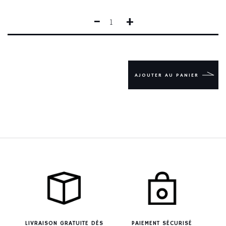
−
+
QUANTITÉ
DE
COUTEAU
FORGÉ
LE
THIERS®
AJOUTER AU PANIER
MAT
LIVRAISON GRATUITE DÈS
PAIEMENT SÉCURISÉ