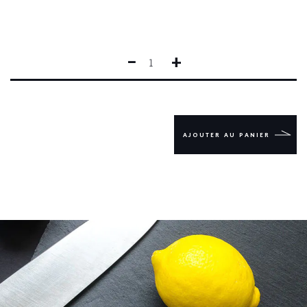
−
+
QUANTITÉ
DE
COUTEAU
FORGÉ
STEAK
LE
AJOUTER AU PANIER
THIERS@
LAVANDE