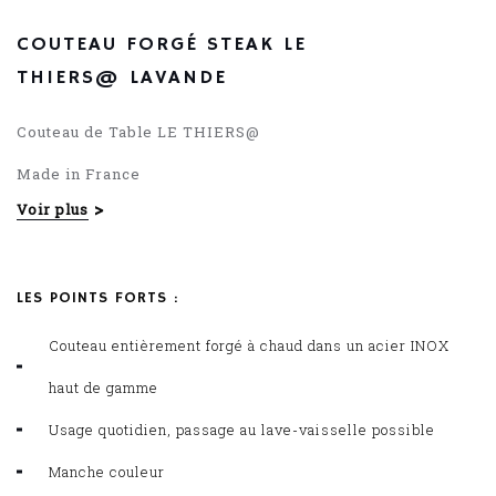
COUTEAU FORGÉ STEAK LE
THIERS@ LAVANDE
Couteau de Table LE THIERS@
Made in France
Voir plus
Couteau entièrement forgé à chaud
Manche couleur
LES POINTS FORTS :
Couteau entièrement forgé à chaud dans un acier INOX
haut de gamme
Usage quotidien, passage au lave-vaisselle possible
Manche couleur