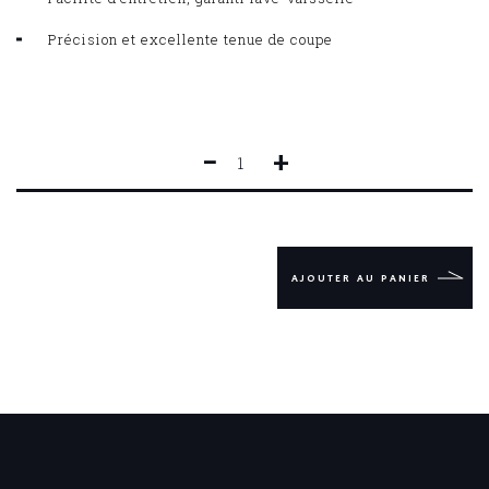
Précision et excellente tenue de coupe
−
+
QUANTITÉ
DE
CUISINE
FORGÉ
CONSTANCE
15
AJOUTER AU PANIER
CM
LARGE