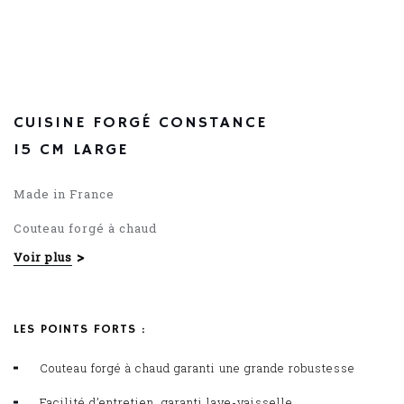
68.96
€
CUISINE FORGÉ CONSTANCE
15 CM LARGE
Made in France
Couteau forgé à chaud
Voir plus
Manche POM
LES POINTS FORTS :
Couteau forgé à chaud garanti une grande robustesse
Facilité d’entretien, garanti lave-vaisselle