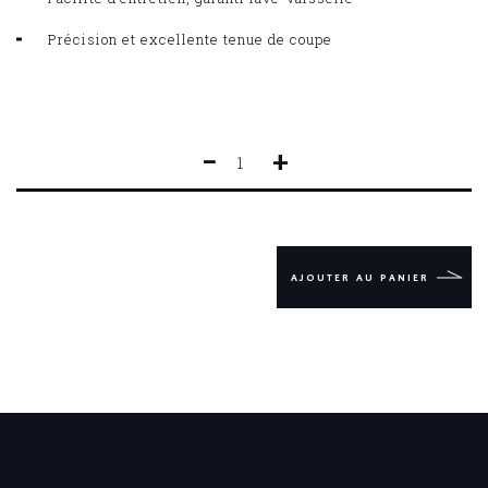
Précision et excellente tenue de coupe
−
+
QUANTITÉ
DE
CUISINE
FORGÉ
CONSTANCE
20
AJOUTER AU PANIER
CM