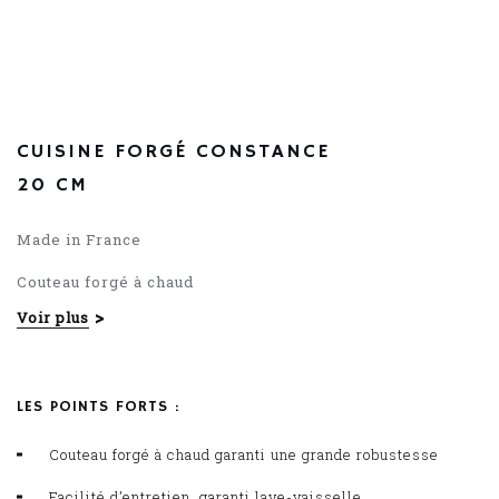
79.88
€
CUISINE FORGÉ CONSTANCE
20 CM
Made in France
Couteau forgé à chaud
Voir plus
Manche POM
LES POINTS FORTS :
Couteau forgé à chaud garanti une grande robustesse
Facilité d’entretien, garanti lave-vaisselle