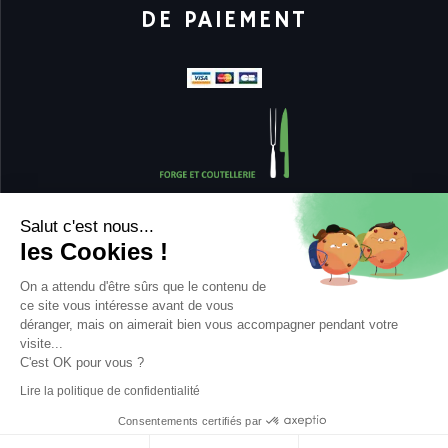
DE PAIEMENT
Salut c'est nous...
les Cookies !
Copyright Sabatier Diamant |
On a attendu d'être sûrs que le contenu de
Mentions légales
ce site vous intéresse avant de vous
déranger, mais on aimerait bien vous accompagner pendant votre
Politique de protection des données personnelles et cookies
visite...
Plan du site
C'est OK pour vous ?
Lire la politique de confidentialité
Consentements certifiés par