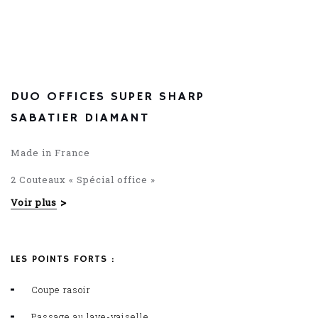
12.62
€
DUO OFFICES SUPER SHARP
SABATIER DIAMANT
Made in France
2 Couteaux « Spécial office »
Voir plus
Lames lisses
Une nécessité, une utilité de tous les instants
LES POINTS FORTS :
pour couper, éplucher etc..
GAMME SUPER SHARP : Couteau non forgé
Coupe rasoir
Passage au lave-vaiselle