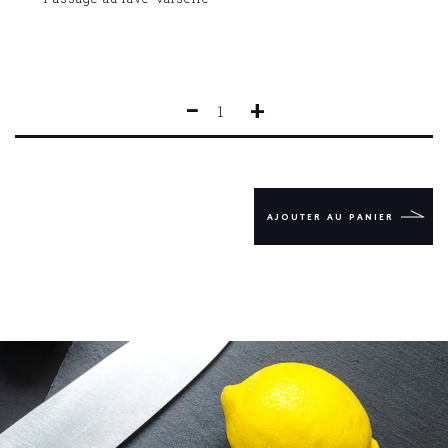
−
+
QUANTITÉ
DE
DUO
OFFICES
SUPER
SHARP
AJOUTER AU PANIER
SABATIER
DIAMANT