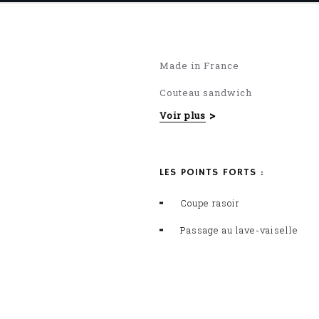
Made in France
Couteau sandwich
Voir plus
Lame lisse de 13 cm
Idéal pour « ouvrir » le pain, c
LES POINTS FORTS :
GAMME SUPER SHARP : Coutea
Coupe rasoir
Passage au lave-vaiselle