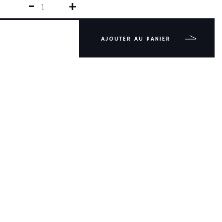
−
+
QUANTITÉ
DE
SANDWICH
13CM
AJOUTER AU PANIER
LISSE
SUPER
SHARP