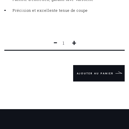
Précision et excellente tenue de coupe
−
+
QUANTITÉ
DE
STEAK
FORGÉ
CONSTANCE
13
AJOUTER AU PANIER
CM
MICRODENTÉ