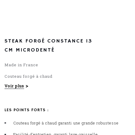
56.52
€
STEAK FORGÉ CONSTANCE 13
CM MICRODENTÉ
Made in France
Couteau forgé à chaud
Voir plus
Manche POM
LES POINTS FORTS :
Couteau forgé à chaud garanti une grande robustesse
Facilité d’entretien, garanti lave-vaisselle