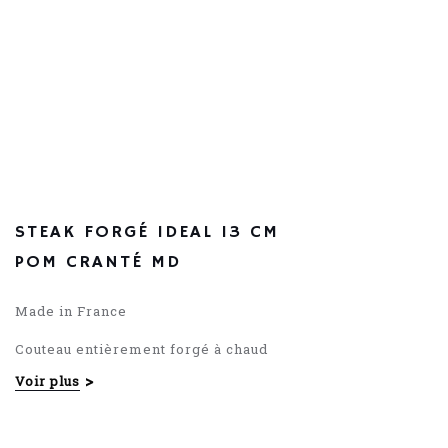
59.95
€
STEAK FORGÉ IDEAL 13 CM
POM CRANTÉ MD
Made in France
Couteau entièrement forgé à chaud
Voir plus
Manche riveté en POM