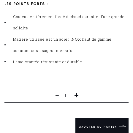
LES POINTS FORTS :
Couteau entièrement forgé à chaud garantie d’une grande
solidité
Matière utilisée est un acier INOX haut de gamme
assurant des usages intensifs
Lame crantée résistante et durable
−
+
QUANTITÉ
DE
STEAK
FORGÉ
IDEAL
13
AJOUTER AU PANIER
CM