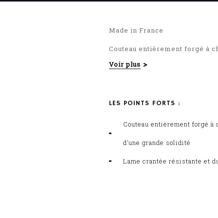
Made in France
Couteau entièrement forgé à c
Voir plus
Manche riveté en POM
LES POINTS FORTS :
Couteau entièrement forgé à 
d’une grande solidité
Lame crantée résistante et d