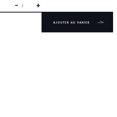
−
+
QUANTITÉ
DE
TOMATE
FORGÉ
AJOUTER AU PANIER
IDEAL
POM