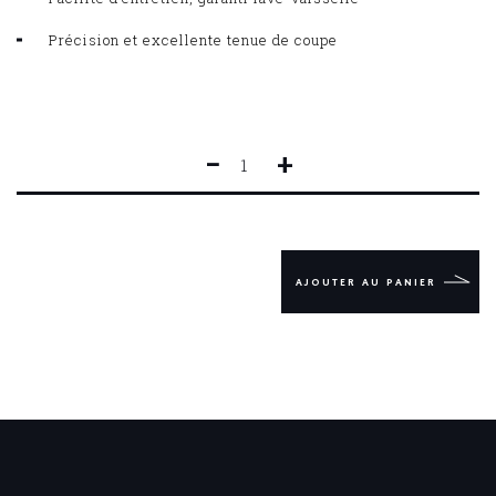
Précision et excellente tenue de coupe
−
+
QUANTITÉ
DE
YATAGAN
FORGÉ
CONSTANCE
20
AJOUTER AU PANIER
CM