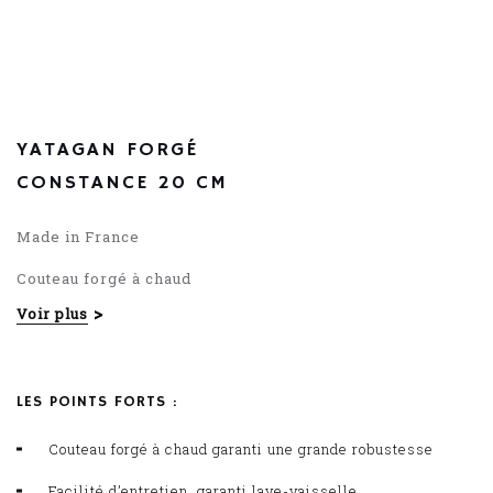
73.76
€
YATAGAN FORGÉ
CONSTANCE 20 CM
Made in France
Couteau forgé à chaud
Voir plus
Manche POM
LES POINTS FORTS :
Couteau forgé à chaud garanti une grande robustesse
Facilité d’entretien, garanti lave-vaisselle